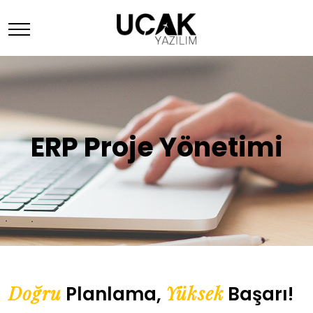
ERP Proje Yönetimi
Doğru
Yüksek
Planlama,
Başarı!