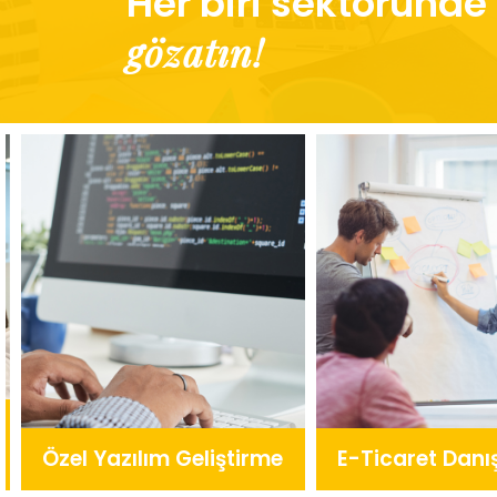
Her biri sektöründe
gözatın!
liştirme
E-Ticaret Danışmanlığı
Proj