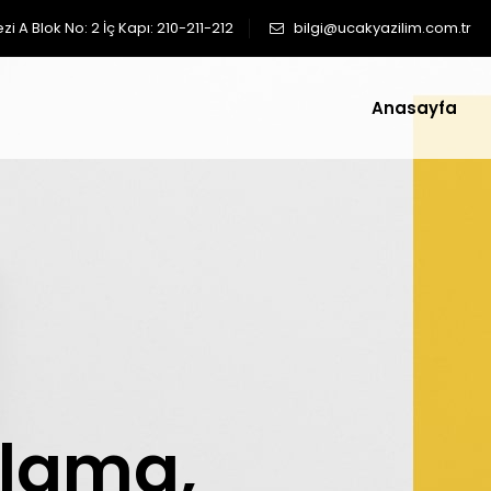
 A Blok No: 2 İç Kapı: 210-211-212
bilgi@ucakyazilim.com.tr
Anasayfa