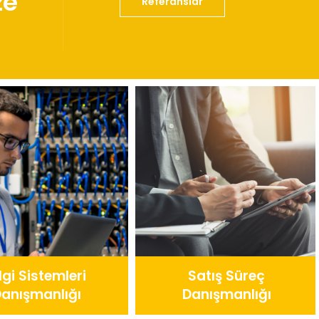
ze
Referanslar
Satış Süreç
Danışmanlığı
Üretim Danışma