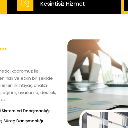
Kesintisiz Hizmet
..
tici kadromuz ile,
n hızlı ve etkin bir şekilde
inin ilk ihtiyaç analizi
 eğitim, uyarlama, destek,
ruz.
gi Sistemleri Danışmanlığı
ış Süreç Danışmanlığı