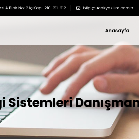
 A Blok No: 2 İç Kapı: 210-211-212
bilgi@ucakyazilim.com.tr
Anasayfa
gi Sistemleri Danışman