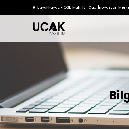
Büyükkayacık OSB Mah. 101. Cad. İnovasyon Merkezi
Bil