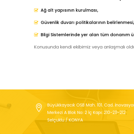
Ağ alt yapısının kurulması,
Güvenlik duvarı politikalarının belirlenmesi,
Bilgi Sistemlerinde yer alan tüm donanım ü
Konusunda kendi ekibimiz veya anlaşmalı olduğu
Büyükkayacık OSB Mah. 101. Cad. İnovasyo
Merkezi A Blok No: 2 İç Kapı: 210-211-212
Selçuklu / KONYA